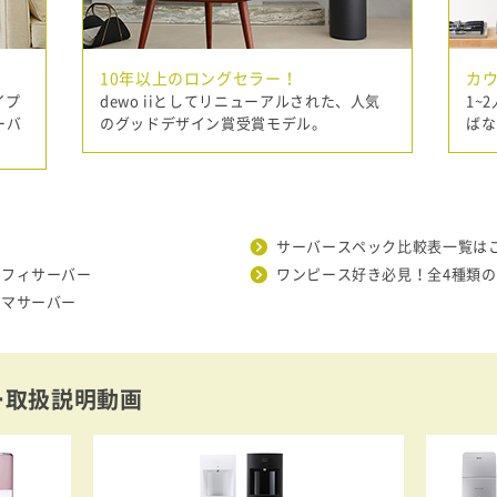
10年以上のロングセラー！
カウ
イプ
dewo iiとしてリニューアルされた、人気
1~
ーバ
のグッドデザイン賞受賞モデル。
ばな
サーバースペック比較表一覧は
ッフィサーバー
ワンピース好き必見！全4種類
クマサーバー
ー取扱説明動画