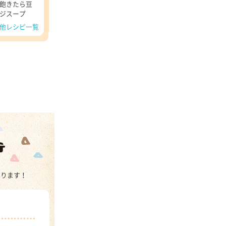
飽きたら豆
ジスープ
他レシピ一覧
あります！