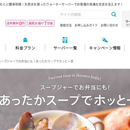
もとに簡単料理｜天然水を使ったウォーターサーバーでお客様の快適な生活を支えます！
マ
0
7
送料無料
円
最短お届け
日後
M
取扱方法
お申し込みガイド
お問い合わせ
料金プラン
サーバー一覧
キャンペーン情報
ープジャーでお弁当にも！あったかスープでホッと一息