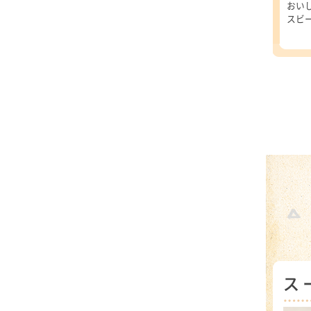
おい
スビ