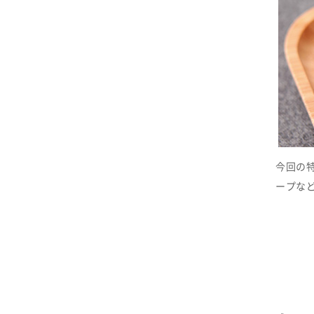
今回の
ープな