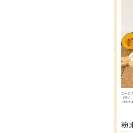
スープメ
（税込
※価格は