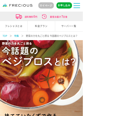
お申し込み
マイページ
0
7
送料無料
円
最短お届け
日後
フレシャスとは
料金プラン
サーバー一覧
TOP
＞
特集
＞ 野菜の力を丸ごと摂る 今話題のベジブロスとは？