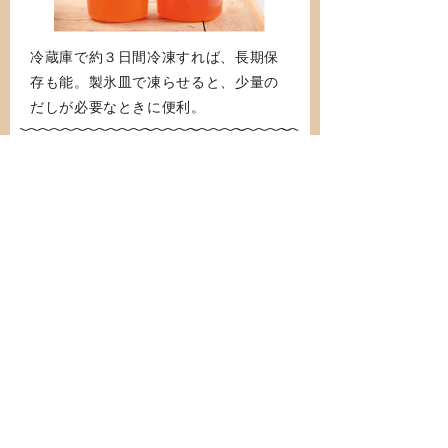
冷蔵庫で約３日間冷凍すれば、長期保
存も能。製氷皿で凍らせると、少量の
だしが必要なときに便利。
『皮も根っこもまるごといただ
く 奇跡の野菜だし ベジブロ
ス』
著者 タカコ ナカムラ、発
行 パンローリング
定価 1,200円＋税
※価格は2016年3月時点のものです。
おすすめ特集