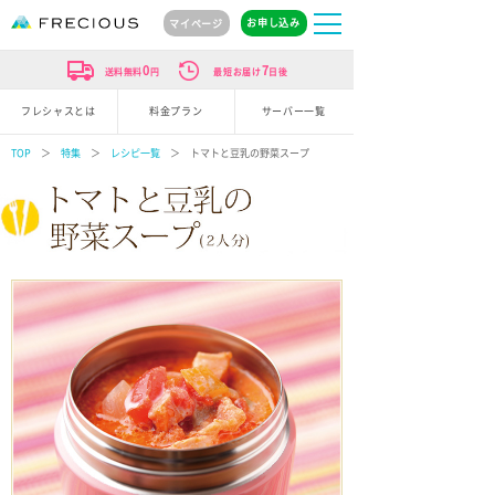
お申し込み
マイページ
0
7
送料無料
円
最短お届け
日後
フレシャスとは
料金プラン
サーバー一覧
TOP
＞
特集
＞
レシピ一覧
＞ トマトと豆乳の野菜スープ