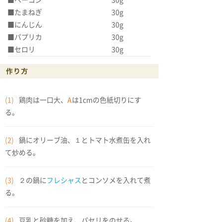
■たまねぎ 30g
■にんじん 30g
■パプリカ 30g
■セロリ 30g
(1)
鶏肉は一口大、
A
は1cmの色紙切りにす
る。
(2)
鍋にオリーブ油、１とトマト水煮缶を入れ
て炒める。
(3)
２の鍋に
フレシャス
とコンソメを入れて煮
る。
(4)
豆乳と砂糖を加え、パセリをのせる。