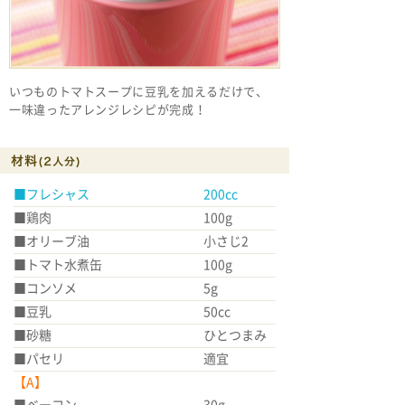
いつものトマトスープに豆乳を加えるだけで、
一味違ったアレンジレシピが完成！
■フレシャス 200cc
■鶏肉 100g
■オリーブ油 小さじ2
■トマト水煮缶 100g
■コンソメ 5g
■豆乳 50cc
■砂糖 ひとつまみ
■パセリ 適宜
【A】
■ベーコン 30g