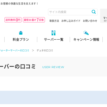
でお客様の快適な生活を支えます！
マ
0
7
送料無料
円
最短お届け
日後
取扱方法
お申し込みガイド
お問い合わせ
M
料金プラン
サーバー一覧
キャンペーン情報
ウォーターサーバーの口コミ
＞ デュオの口コミ
ーバーの口コミ
USER REVIEW
ミ