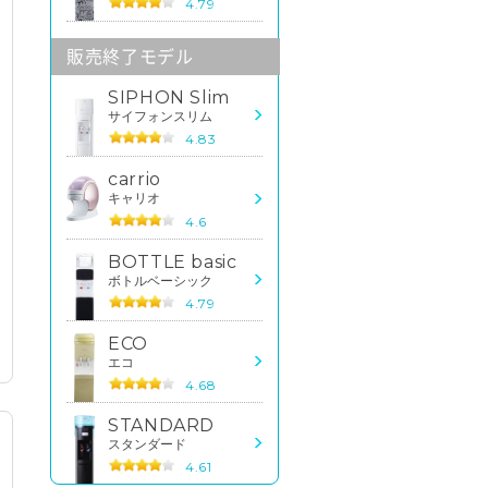
4.79
販売終了モデル
SIPHON Slim
サイフォンスリム
4.83
carrio
キャリオ
4.6
BOTTLE basic
ボトルベーシック
4.79
ECO
エコ
4.68
STANDARD
スタンダード
4.61