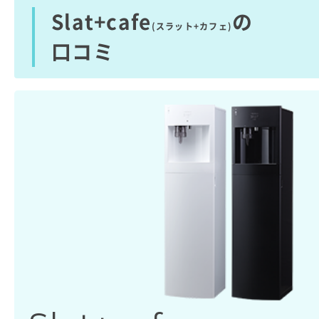
Slat+cafe
の
(スラット+カフェ)
口コミ