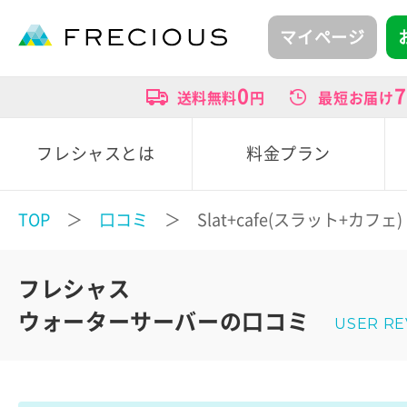
マイページ
0
7
送料無料
円
最短お届け
フレシャスとは
料金プラン
TOP
＞
口コミ
＞ Slat+cafe(スラット+カフェ)
フレシャス
ウォーターサーバーの口コミ
USER R