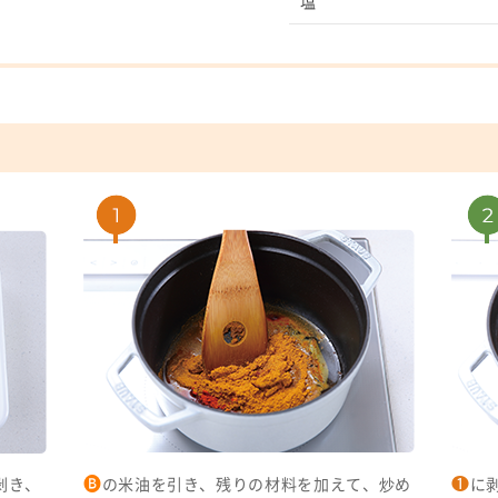
塩
🅑
❶
剥き、
の米油を引き、残りの材料を加えて、炒め
に