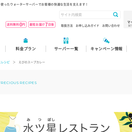
を使ったウォーターサーバーでお客様の快適な生活を支えます！
マ
0
7
送料無料
円
最短お届け
日後
取扱方法
お申し込みガイド
お問い合わせ
M
料金プラン
サーバー一覧
キャンペーン情報
スレシピ
＞ えびのスープカレー
FRECIOUS RECIPES