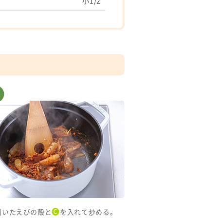
小1/2
🅒
剥いたえびの殻と
を入れて炒める。