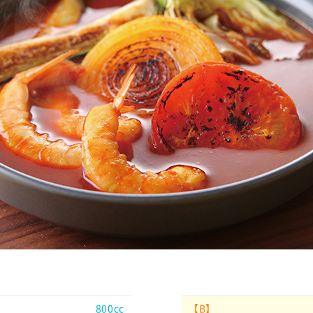
800cc
【B】