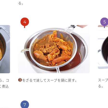
る。
❸
スー
ら、コ
をざるで濾してスープを鍋に戻す。
る。
く煮込