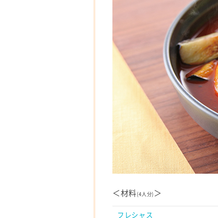
＜材料
＞
(4人分)
フレシャス