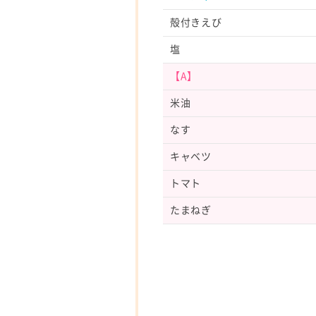
殻付きえび
塩
【A】
米油
なす
キャベツ
トマト
たまねぎ