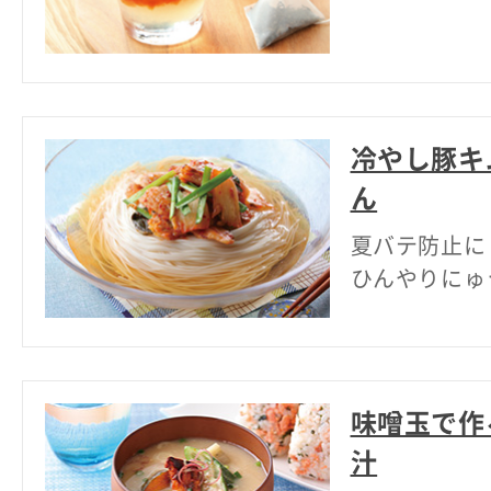
冷やし豚キ
ん
夏バテ防止に
ひんやりにゅ
味噌玉で作
汁