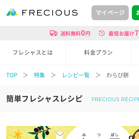
マイページ
0
7
送料無料
円
最短お届け
フレシャスとは
料金プラン
TOP
＞
特集
＞
レシピ一覧
＞ わらび餅
簡単フレシャスレシピ
FRECIOUS RECIP