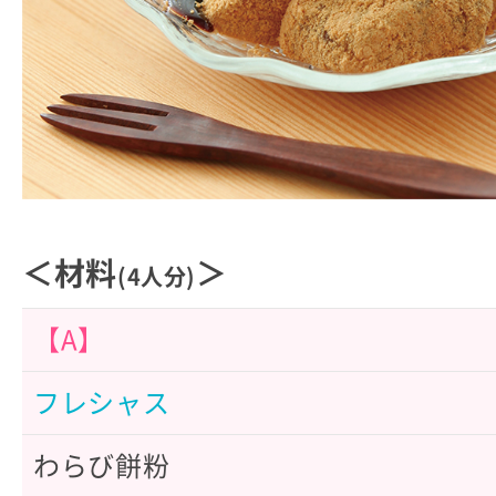
＜材料
＞
(4人分)
【A】
フレシャス
わらび餅粉