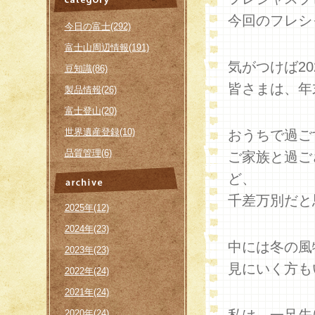
今回のフレシ
今日の富士(292)
富士山周辺情報(191)
気がつけば2
豆知識(86)
皆さまは、年
製品情報(26)
富士登山(20)
世界遺産登録(10)
おうちで過ご
品質管理(6)
ご家族と過ご
ど、
千差万別だと
2025年(12)
2024年(23)
中には冬の風
2023年(23)
見にいく方も
2022年(24)
2021年(24)
2020年(24)