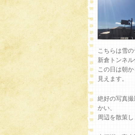
こちらは雪の
新倉トンネル
この日は朝か
見えます。
絶好の写真撮
かい、
周辺を散策し