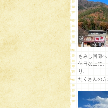
もみじ回廊へ
休日な上に、
り、
たくさんの方