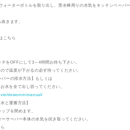
たウォーターボトルを取り出し、受水棒周りの水気をキッチンペーパ
ら抜きます。
ら
はこちら
イッチをOFFにして3～4時間お待ち下さい。
すので温度が下がるの必ず待ってください。
サーバーの排水方法】もしくは
お水を全て出し切ってください。
movie/dewominimanual/
水と運搬方法】
キャップを閉めます。
ーターサーバー本体の水気を拭き取ってください。
ちら