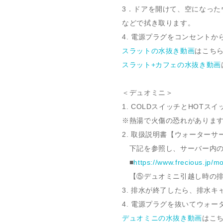
3．ドアを開けて、空になっ
などで拭き取ります。
4. 電源プラグをコンセントか
スラットの水抜き動画
はこち
スラット+カフェの水抜き動画
＜デュオミニ＞
1. COLDスイッチとHOTス
※熱湯で火傷の恐れがありま
2. 取扱説明書【ウォーター
下記を参照し、サーバー内の
■
https://www.frecious.jp/
【⑤デュオミニ引越し時の排
3. 排水が終了したら、排水
4. 電源プラグを抜いてウォ
デュオミニの水抜き動画
はこ