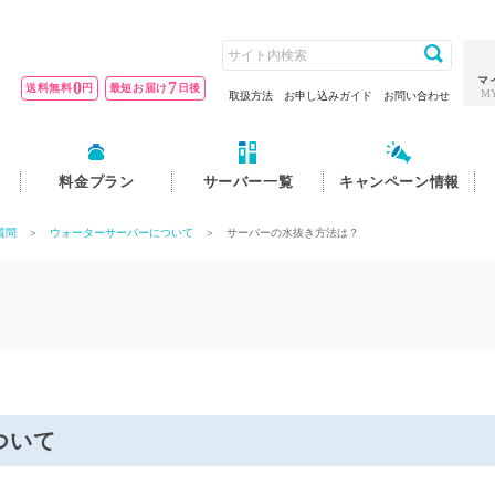
マ
0
7
送料無料
円
最短お届け
日後
M
取扱方法
お申し込みガイド
お問い合わせ
料金プラン
サーバー一覧
キャンペーン情報
質問
＞
ウォーターサーバーについて
＞ サーバーの水抜き方法は？
ついて