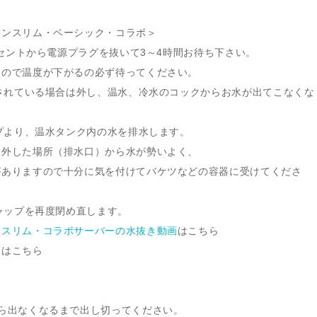
ォンスリム・ベーシック・コラボ＞
ンセントから電源プラグを抜いて3～4時間お待ち下さい。
すので温度が下がるの必ず待ってください。
トされている場合は外し、温水、冷水のコックからお水が出てこなくな
ップより、温水タンク内の水を排水します。
に外した場所（排水口）から水が勢いよく、
がありますので十分に気を付けてバケツなどの容器に受けてくださ
キャップを再度閉め直します。
ンスリム・コラボサーバーの水抜き動画
はこちら
画
はこちら
ら出なくなるまで出し切ってください。