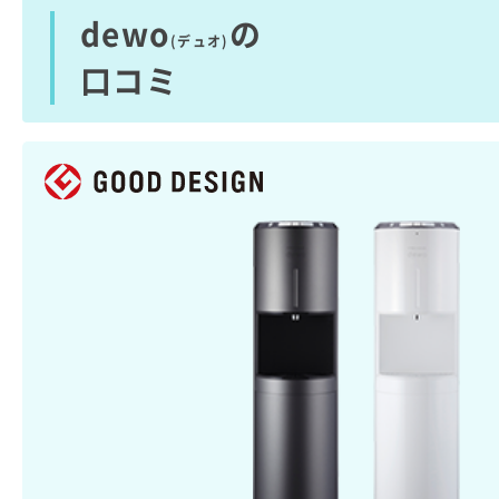
dewo
の
(デュオ)
口コミ