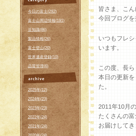
皆さま、こん
今日の富士(292)
今回ブログを
富士山周辺情報(191)
豆知識(86)
いつもフレシ
製品情報(26)
います。
富士登山(20)
世界遺産登録(10)
品質管理(6)
この度、長ら
本日の更新を
た。
2025年(12)
2024年(23)
2011年10
2023年(23)
たくさんの富
2022年(24)
お届けしてき
2021年(24)
2020年(24)