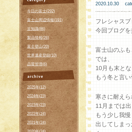
2020.10.30 cat
今日の富士(292)
富士山周辺情報(191)
フレシャスブ
豆知識(86)
今回ブログを
製品情報(26)
富士登山(20)
富士山のふも
世界遺産登録(10)
では、
品質管理(6)
10月も末と
もう冬と言い
2025年(12)
寒さに耐えら
2024年(23)
2023年(23)
11月までは
2022年(24)
もう少し我慢
2021年(24)
出してしまっ
2020年(24)