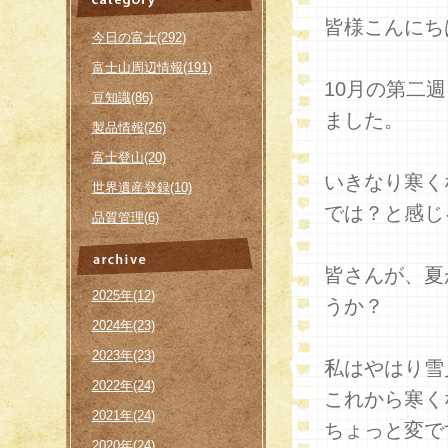
皆様こんにち
今日の富士(292)
富士山周辺情報(191)
10月の第二
豆知識(86)
ました。
製品情報(26)
富士登山(20)
いきなり寒く
世界遺産登録(10)
では？と感じ
品質管理(6)
皆さんが、夏
2025年(12)
うか？
2024年(23)
2023年(23)
私はやはり雪
2022年(24)
これから寒く
2021年(24)
ちょっと変で
2020年(24)