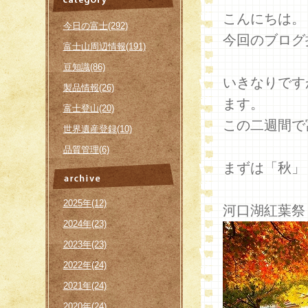
こんにちは。
今日の富士(292)
今回のブログ
富士山周辺情報(191)
豆知識(86)
いきなりです
製品情報(26)
ます。
富士登山(20)
この二週間で
世界遺産登録(10)
品質管理(6)
まずは「秋」
2025年(12)
河口湖紅葉祭
2024年(23)
2023年(23)
2022年(24)
2021年(24)
2020年(24)