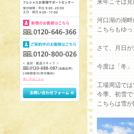
来年こそは見
河口湖の湖畔
こちらもゆっ
さて、月日が
今度は「冬」
使い方はこちら
工場周辺では
今季、初雪で
こちらは雪が