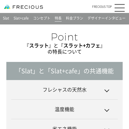
FRECIOUS TOP
Slat
Slat+cafe
コンセプト
特長
料金プラン
デザイナーインタビュー
『
スラット
』と『
スラット+カフェ
』
の特長について
「Slat」と「Slat+cafe」の共通機能
フレシャスの天然水
温度機能
省エネ機能