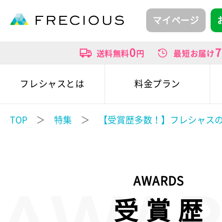
マイページ
0
7
送料無料
円
最短お届け
フレシャスとは
料金プラン
TOP
＞
特集
＞
【受賞歴多数！】フレシャス
AWARDS
受 賞 歴