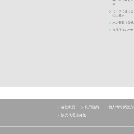
条
ミルクに使える
の天然水
水の分類（天然
今流行りのバナ
会社概要
利用規約
個人情報保護方
販売代理店募集