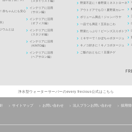
（スタイリスト編）
野菜不足に！春野菜ミネストローネ
インテリアに活用
アウトドアでも◎！夏野菜カレー
！赤ちゃんにも安心
（サロン編）
ボリューム満点！ジャンバラヤ
インテリアに活用
水）
（オフィス編）
一品でも満足！五目おこわ
ジウムとは
インテリアに活用
野菜たっぷり！ビーンズ入りポトフ
（スタジオ編）
ミキサーで！かぼちゃポタージュ
インテリアに活用
キノコ好きに！キノコポタージュ
（KINTO編）
ご飯のおともに！豆腐チゲ
インテリアに活用
（ヘアサロン編）
浄水型ウォーターサーバーのevery frecious公式はこちら
針
サイトマップ
お問い合わせ
法人プランお問い合わせ
採用情