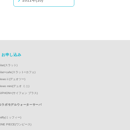
2011年(10)
お申し込み
Slat(スラット)
Slat+cafe(スラット+カフェ)
dewoⅱ(デュオツー)
dewo mini(デュオ ミニ)
SIPHON+(サイフォン プラス)
コラボモデルウォーターサーバ
】
miffy(ミッフィー)
ONE PIECE(ワンピース)