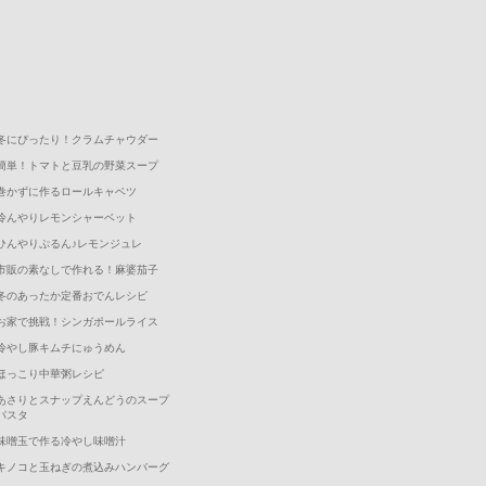
冬にぴったり！クラムチャウダー
簡単！トマトと豆乳の野菜スープ
巻かずに作るロールキャベツ
冷んやりレモンシャーベット
ひんやりぷるん♪レモンジュレ
市販の素なしで作れる！麻婆茄子
冬のあったか定番おでんレシピ
お家で挑戦！シンガポールライス
冷やし豚キムチにゅうめん
ほっこり中華粥レシピ
あさりとスナップえんどうのスープ
パスタ
味噌玉で作る冷やし味噌汁
キノコと玉ねぎの煮込みハンバーグ