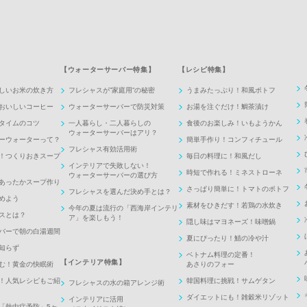
【ウォーターサーバー特集】
【レシピ特集】
しいお米の炊き方
フレシャスが”家庭用”の秘密
うまみたっぷり！和風ポトフ
おいしいコーヒー
ウォーターサーバーで防災対策
お湯を注ぐだけ！鯛茶漬け
タイムのコツ
一人暮らし・二人暮らしの
食後のお楽しみ！いもようかん
ウォーターサーバーはアリ？
ーウォーターって？
簡単手作り！コンフィチュール
フレシャス有効活用術
！つくりおきスープ
毎日の料理に！和風だし
インテリアで失敗しない！
時短で作れる！ミネストローネ
ウォーターサーバーの選び方
あったかスープ作り
さっぱり簡単に！トマトのポトフ
フレシャスを選んだ決め手とは？
めよう
素材をひきだす！若鶏の水炊き
今年の夏は流行の「西海岸インテリ
スとは？
ア」を楽しもう！
隠し味はマヨネーズ！味噌鍋
バーで朝の白湯週間
夏にぴったり！鯖の冷や汁
知らず
ベトナム料理の定番！
【インテリア特集】
む！黄金の快眠術
あさりのフォー
！人気レシピもご紹
韓国料理に挑戦！サムゲタン
フレシャスの水の箱アレンジ術
ダイエットにも！雑穀米リゾット
インテリアに活用
「熱中症予防」5ヶ