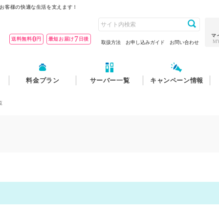
お客様の快適な生活を支えます！
マ
0
7
送料無料
円
最短お届け
日後
M
取扱方法
お申し込みガイド
お問い合わせ
料金プラン
サーバー一覧
キャンペーン情報
覧