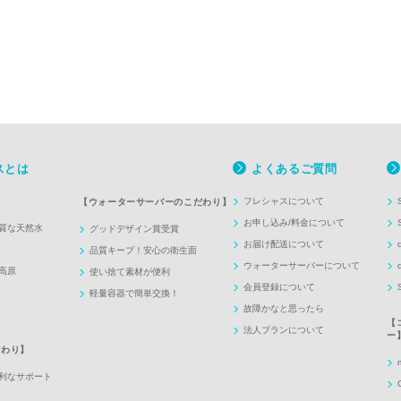
スとは
よくあるご質問
】
フレシャスについて
【ウォーターサーバーのこだわり】
お申し込み/料金について
質な天然水
グッドデザイン賞受賞
お届け配送について
品質キープ！安心の衛生面
ウォーターサーバーについて
高原
使い捨て素材が便利
会員登録について
軽量容器で簡単交換！
故障かなと思ったら
【
法人プランについて
ー
だわり】
利なサポート