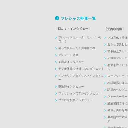
フレシャス特集一覧
【口コミ・インタビュー】
【天然水特集】
フレシャスウォーターサーバーの
プロ直伝！美味
口コミ
おうちで楽しむ
使って良かった！お客様の声
簡単極上ティー
アンケート結果
人気のフレーバ
美容家インタビュー
お湯を注ぐだけ
ラジオ体操で挫折しないダイエット
玉
インテリアスタイリストインタビュ
スープジャーで
ー
水耕栽培をはじ
獣医師インタビュー
話題のベジブロ
ファッションモデルインタビュー
ウォーターサー
プロ野球投手インタビュー
温活習慣で冷え
健康と美容を育
夏の熱中症対策
介
専門家が教える