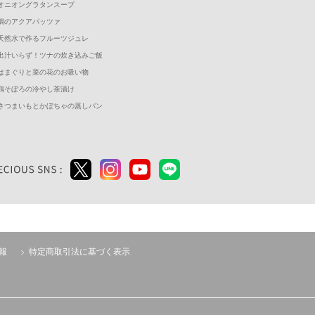
オニオングラタンスープ
鯛のアクアパッツァ
天然水で作るフルーツジュレ
出汁いらず！ツナの炊き込みご飯
はまぐりと菜の花のお吸い物
鶏そぼろの冷やし茶漬け
さつまいもとかぼちゃの蒸しパン
報
特定商取引法に基づく表示